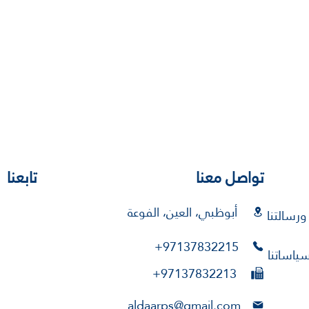
تواصل معنا
تابعنا
أبوظبي، العين، الفوعة
 ورسالتنا
+97137832215
ياساتنا
+97137832213
aldaarps@gmail.com