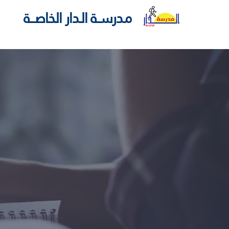
مـدرســـة الــدار الـخـاصـــــة