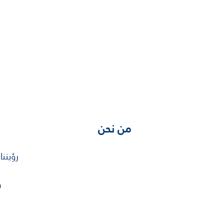
من نحن
رؤيتنا
س