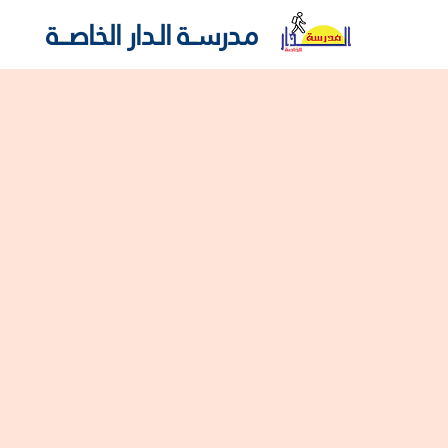
مـدرســـة الــدار الـخـاصـــــة