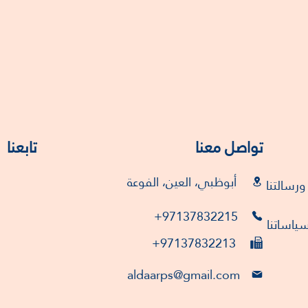
تواصل معنا
تابعنا
أبوظبي، العين، الفوعة
 ورسالتنا
+97137832215
ياساتنا
+97137832213
aldaarps@gmail.com